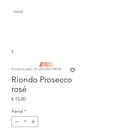
Productcode: 1IT.VEN.RIO.PROR
Riondo Prosecco
rosé
Prijs
€ 15,00
Aantal
*