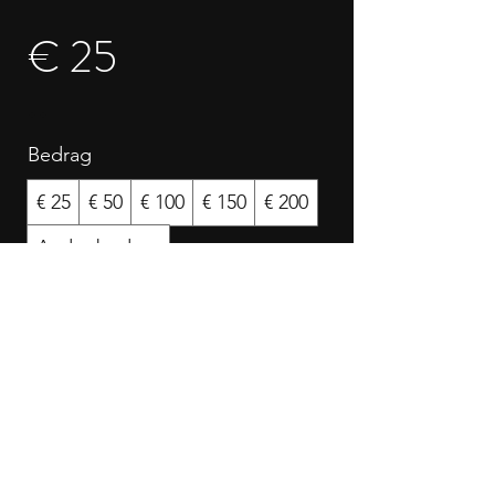
€ 25
Bedrag
€ 25
€ 50
€ 100
€ 150
€ 200
Ander bedrag
Hoeveelheid
Nu kopen