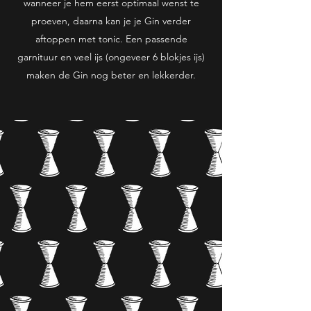
wanneer je hem eerst optimaal wenst te
proeven, daarna kan je je Gin verder
aftoppen met tonic. Een passende
garnituur en veel ijs (ongeveer 6 blokjes ijs)
maken de Gin nog beter en lekkerder.