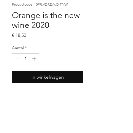
Productcode: 10FR.VDF.DA.OITNW
Orange is the new
wine 2020
Prijs
€ 18,50
Aantal
*
In winkelwagen
wijnhuis
Domaine Altugnac
streek
Vin de France
land
Frankrijk
druif
Sauvignon Blanc |
Muscat