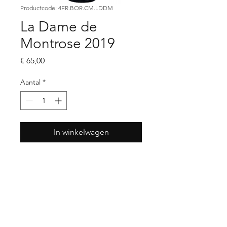
Productcode: 4FR.BOR.CM.LDDM
La Dame de
Montrose 2019
Prijs
€ 65,00
Aantal
*
In winkelwagen
wijnhuis
Chateau Lagrange
streek
Bordeaux
land
Frankrijk
druif
Cabernet Sauvignon |
Merlot | Cabernet Franc