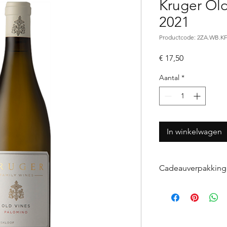
Kruger Ol
2021
Productcode: 2ZA.WB.
Prijs
€ 17,50
Aantal
*
In winkelwagen
Cadeauverpakking
Indien u wijn(en) w
voegt u de gewens
uw bestelling (te v
Vervolgens laat u