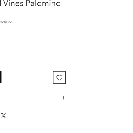
d Vines Palomino
KFW.KOVP
il laten inpakken als cadeau,
te cadeauverpakking toe aan
inden bij verpakking of divers).
 in de opmerkingen weten welke