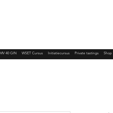
MV 40 GIN
WSET Cursus
Initiatiecursus
Private tastings
Shop