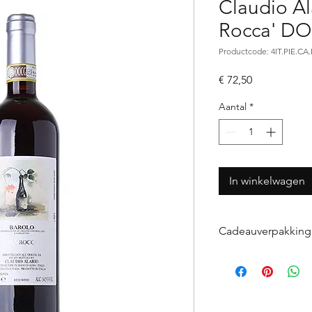
Claudio Al
Rocca' D
Productcode: 4IT.PIE.CA
Prijs
€ 72,50
Aantal
*
In winkelwagen
Cadeauverpakking
Indien u wijn(en) w
voegt u de gewens
uw bestelling (te v
Vervolgens laat u