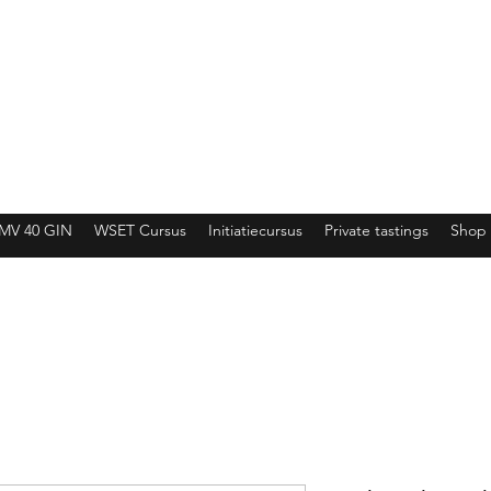
MV 40 GIN
WSET Cursus
Initiatiecursus
Private tastings
Shop