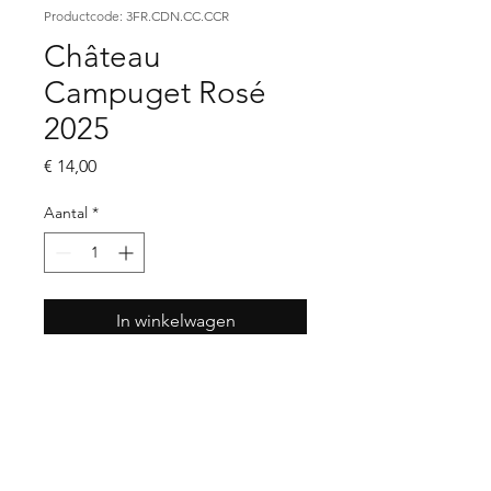
Productcode: 3FR.CDN.CC.CCR
Château
Campuget Rosé
2025
Prijs
€ 14,00
Aantal
*
In winkelwagen
wijnhuis
Château Campuget
streek
Costières-de-Nîmes
land
Frankrijk
druif
Syrah | Vermentino