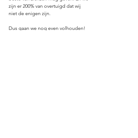
zijn er 200% van overtuigd dat wij 
niet de enigen zijn. 
Dus gaan we nog even volhouden!
Maak ondertussen gerust een 
afspraak om veilig en wel wat wijnen 
af te halen in Mettekoven. 
Wij verwelkomen jullie binnenkort 
dus op verschillende manieren. 
2020 was om te vergeten, 2021 ziet 
er vooralsnog niet heel veel beter 
uit. 
Maar wij kijken postief vooruit, en 
zullen in 2022 op volledige 
kruissnelheid zijn. 
Mondevino, The World of Wine