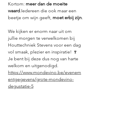
Kortom: 
meer dan de moeite 
waard
.Iedereen die ook maar een 
beetje om wijn geeft, 
moet erbij zijn
.
We kijken er enorm naar uit om 
jullie morgen te verwelkomen bij 
Houttechniek Stevens voor een dag 
vol smaak, plezier en inspiratie! 🍷
Je bent bij deze dus nog van harte 
welkom en uitgenodigd. 
https://www.mondevino.be/evenem
entgegevens/grote-mondevino-
degustatie-5
Tot morgen 
Agna en Kris 
Mondevino.be