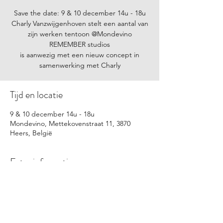
Save the date: 9 & 10 december 14u - 18u
Charly Vanzwijgenhoven stelt een aantal van
zijn werken tentoon @Mondevino
REMEMBER studios
is aanwezig met een nieuw concept in
samenwerking met Charly
Tijd en locatie
9 & 10 december 14u - 18u
Mondevino, Mettekovenstraat 11, 3870
Heers, België
Extra informatie
Mondevino ~ WINE | TASTING | PASSION
Charly Vanzwijgenhoven ~ ORIGINAL |
SURPRISING | QUIRKY
REMEMBER studios ~ SUSTAINABLE |
YOUTH | FEARLESS