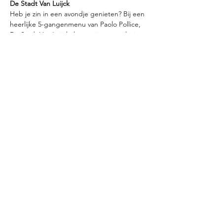
De Stadt Van Luijck
Heb je zin in een avondje genieten? Bij een 
heerlijke 5-gangenmenu van Paolo Pollice, 
De Stadt Van Luijck, laten wij u met plezier 
de wijnen van Famille Perrin / Beaucastel 
proeven. Kris Lismont, Beste Sommelier van 
België 2010, zal alle wijnen met passie 
toelichten.
Alle geproefde wijnen, kunnen die avond 
ook aangekocht worden.
All-in prijs: € 160,00
Enkel telefonisch of via mail reserveren: 011 
19 09 69 | 
info@destadtvanluijck.be
Deel dit evenement
algemene voorwaarden
©2021 by Mondevino.