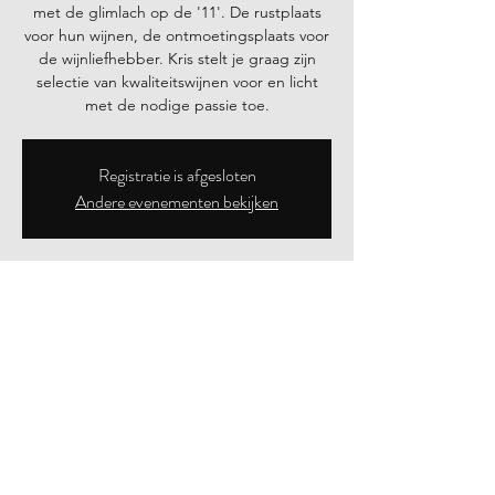
met de glimlach op de '11'. De rustplaats
voor hun wijnen, de ontmoetingsplaats voor
de wijnliefhebber. Kris stelt je graag zijn
selectie van kwaliteitswijnen voor en licht
Registratie is afgesloten
Andere evenementen bekijken
Tijd en locatie
11 sep 2021, 14:00 – 18:00
Mettekovenstraat 11, Mettekovenstraat 11,
3870 Heers, België
Deel dit evenement