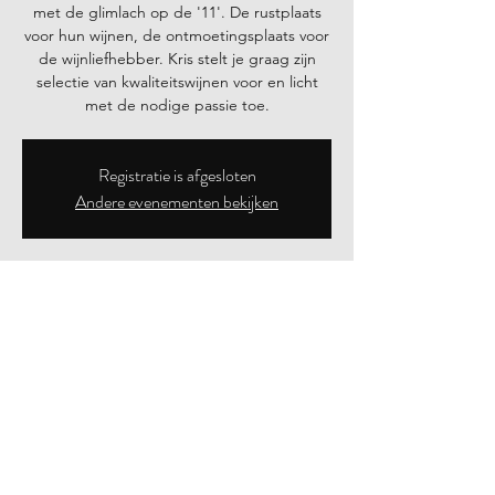
met de glimlach op de '11'. De rustplaats
voor hun wijnen, de ontmoetingsplaats voor
de wijnliefhebber. Kris stelt je graag zijn
selectie van kwaliteitswijnen voor en licht
Registratie is afgesloten
Andere evenementen bekijken
Tijd en locatie
10 jul 2021, 14:00 – 18:00
Mettekovenstraat 11, Mettekovenstraat 11,
3870 Heers, België
Deel dit evenement