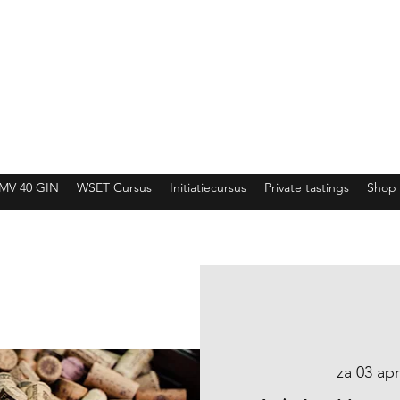
MV 40 GIN
WSET Cursus
Initiatiecursus
Private tastings
Shop
za 03 apr