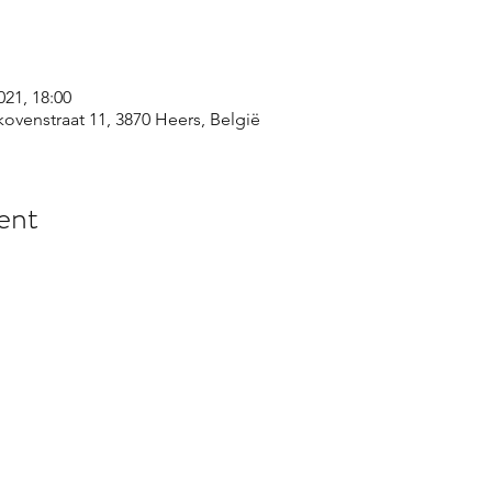
021, 18:00
ovenstraat 11, 3870 Heers, België
ent
BV Lelieberg • Mettekovenstraat 11 - 3870 Heers (Belgium)
BTW BE 0465.190.818 • KBC 7350 0954 1552 • IBAN BE