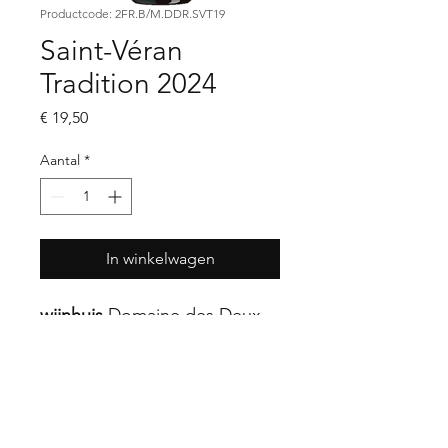
Productcode: 2FR.B/M.DDR.SVT19
Saint-Véran
Tradition 2024
Prijs
€ 19,50
Aantal
*
In winkelwagen
wijnhuis
Domaine des Deux
Roches
streek
Bourgogne |
Mâconnais
land
Frankrijk
druif
Chardonnay