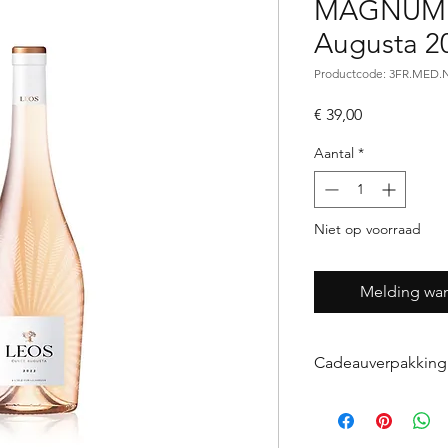
MAGNUM L
Augusta 2
Productcode: 3FR.MED
Prijs
€ 39,00
Aantal
*
Niet op voorraad
Melding wan
Cadeauverpakking
Indien u wijn(en) w
voegt u de gewens