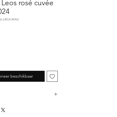
eos rosé cuvée
024
.NJ.LRCA.MAG
neer beschikbaar
il laten inpakken als cadeau,
te cadeauverpakking toe aan